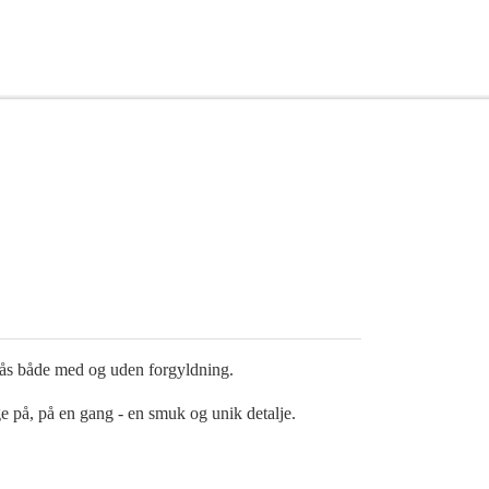
g fås både med og uden forgyldning.
ge på, på en gang - en smuk og unik detalje.