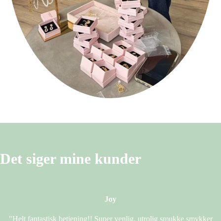
Det siger mine kunder
Joy
"Helt fantastisk betjening!! Super venlig, utrolig smukke smykker