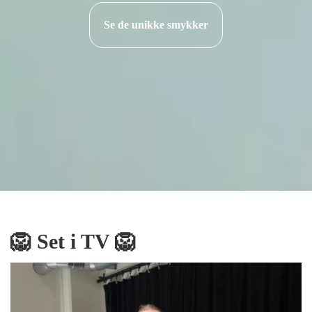
Se de unikke smykker
Armbånd
Halskæder
Ankelkæder
Mix and Match
Tilbehør
Gavekort
🦁 Set i TV 🦁
Tilbud