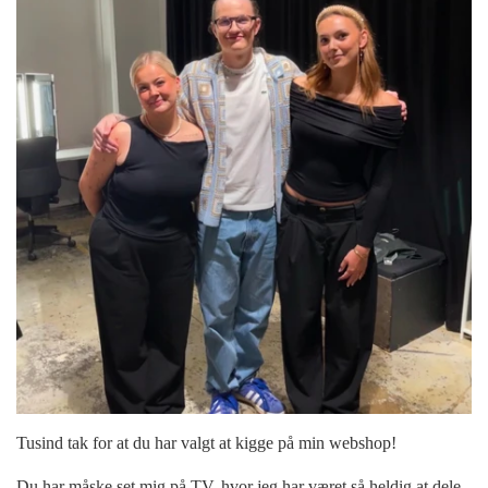
Tusind tak for at du har valgt at kigge på min webshop!
Du har måske set mig på TV, hvor jeg har været så heldig at dele