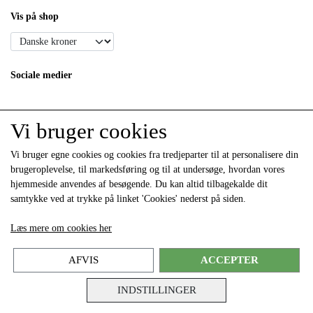
Vis på shop
Sociale medier
Vi bruger cookies
Vi bruger egne cookies og cookies fra tredjeparter til at personalisere din
brugeroplevelse, til markedsføring og til at undersøge, hvordan vores
hjemmeside anvendes af besøgende. Du kan altid tilbagekalde dit
samtykke ved at trykke på linket 'Cookies' nederst på siden.
Modtag vores nyhedsbrev via e-mail
Læs mere om cookies her
Tilmeld
(mere information)
AFVIS
ACCEPTER
INDSTILLINGER