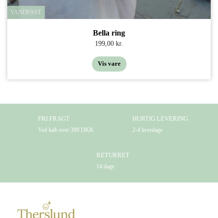
VANDFAST
Bella ring
199,00 kr.
Vis vare
FRI FRAGT
HURTIG LEVERING
Ved køb over 399 DKK
2-4 hverdage
RETURRET
14 dage