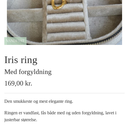
Armbånd
Halskæder
VANDFAST
Ankelkæder
Iris ring
Mix and Match
Med forgyldning
Tilbehør
169,00 kr.
Gavekort
Den smukkeste og mest elegante ring.
Tilbud
Ringen er vandfast, fås både med og uden forgyldning, lavet i
justerbar størrelse.