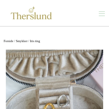
Smykker
Forside
Smykker
Iris ring
Se alt
Kontakt
Vandfaste smykker
Forhandlere
Øreringe
Butik
Ørestikker
Om mig
Ringe