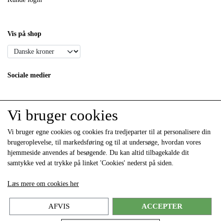
Vis på shop
Sociale medier
Vi bruger cookies
Vi bruger egne cookies og cookies fra tredjeparter til at personalisere din
brugeroplevelse, til markedsføring og til at undersøge, hvordan vores
hjemmeside anvendes af besøgende. Du kan altid tilbagekalde dit
samtykke ved at trykke på linket 'Cookies' nederst på siden.
Modtag vores nyhedsbrev via e-mail
Læs mere om cookies her
Tilmeld
(mere information)
AFVIS
ACCEPTER