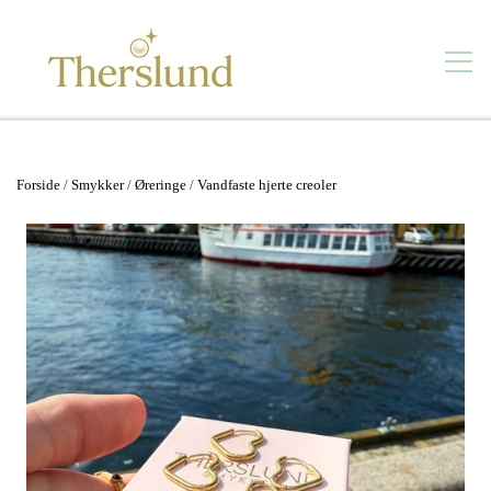
Smykker
Forside
Smykker
Øreringe
Vandfaste hjerte creoler
Se alt
Kontakt
Vandfaste smykker
Forhandlere
Øreringe
Butik
Ørestikker
Om mig
Ringe