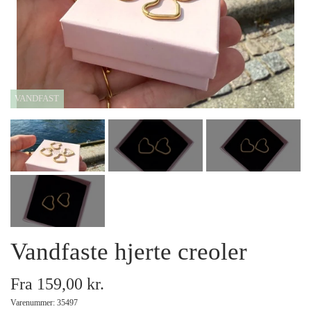
Armbånd
Halskæder
VANDFAST
Ankelkæder
Mix and Match
Tilbehør
Gavekort
Vandfaste hjerte creoler
Tilbud
Fra 159,00 kr.
Varenummer: 35497