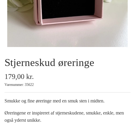
Armbånd
Halskæder
Ankelkæder
Stjerneskud øreringe
Mix and Match
179,00 kr.
Tilbehør
Varenummer: 35622
Gavekort
Smukke og fine øreringe med en smuk sten i midten.
Øreringene er inspireret af stjerneskudene, smukke, enkle, men
Tilbud
også yderst unikke.