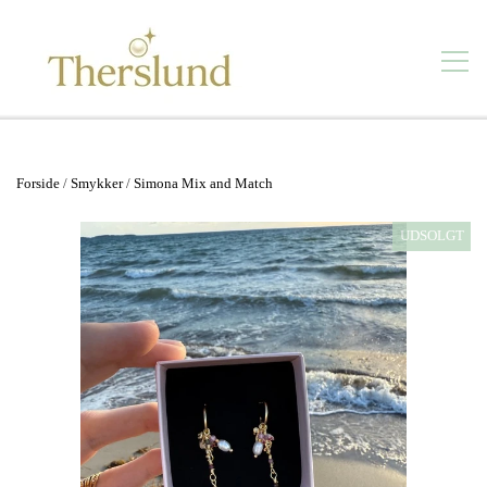
Smykker
Forside
Smykker
Simona Mix and Match
Se alt
UDSOLGT
Kontakt
Vandfaste smykker
Forhandlere
Øreringe
Butik
Ørestikker
Om mig
Ringe