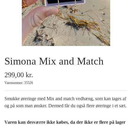
Armbånd
Halskæder
Ankelkæder
Simona Mix and Match
Mix and Match
299,00 kr.
Tilbehør
Varenummer: 35526
Gavekort
Smukke øreringe med Mix and match vedhæng, som kan tages af
og på som man ønsker. Dermed får du også flere øreringe i et sæt.
Tilbud
Varen kan desværre ikke købes, da der ikke er flere på lager