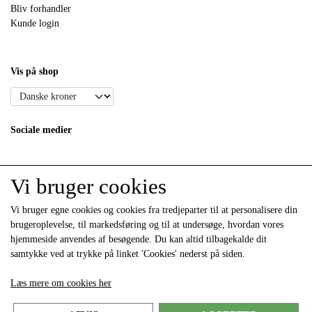
Bliv forhandler
Kunde login
Vis på shop
Sociale medier
Vi bruger cookies
Vi bruger egne cookies og cookies fra tredjeparter til at personalisere din
brugeroplevelse, til markedsføring og til at undersøge, hvordan vores
hjemmeside anvendes af besøgende. Du kan altid tilbagekalde dit
samtykke ved at trykke på linket 'Cookies' nederst på siden.
Modtag vores nyhedsbrev via e-mail
Læs mere om cookies her
Tilmeld
(mere information)