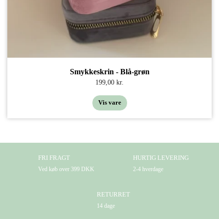
Smykkeskrin - Blå-grøn
199,00 kr.
Vis vare
FRI FRAGT
HURTIG LEVERING
Ved køb over 399 DKK
2-4 hverdage
RETURRET
14 dage