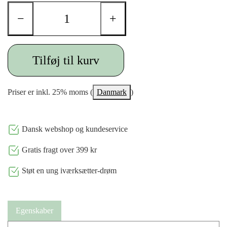
−
+
Tilføj til kurv
Priser er inkl. 25% moms (
Danmark
)
Dansk webshop og kundeservice
Gratis fragt over 399 kr
Støt en ung iværksætter-drøm
Egenskaber