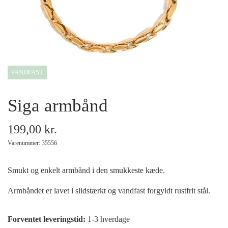
Armbånd
Halskæder
VANDFAST
Ankelkæder
Siga armbånd
Mix and Match
199,00 kr.
Tilbehør
Varenummer: 35556
Gavekort
Smukt og enkelt armbånd i den smukkeste kæde.
Armbåndet er lavet i slidstærkt og vandfast forgyldt rustfrit stål.
Tilbud
Forventet leveringstid:
1-3 hverdage