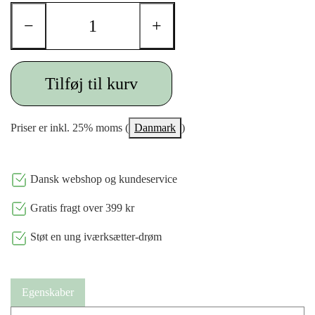
−
+
Tilføj til kurv
Priser er inkl. 25% moms (
Danmark
)
Dansk webshop og kundeservice
Gratis fragt over 399 kr
Støt en ung iværksætter-drøm
Egenskaber