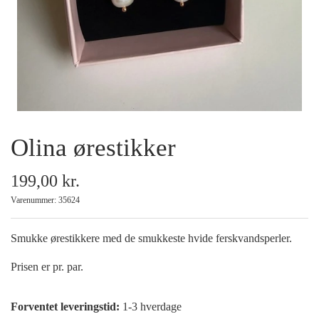
Armbånd
Halskæder
Ankelkæder
Olina ørestikker
Mix and Match
199,00 kr.
Tilbehør
Varenummer: 35624
Gavekort
Smukke ørestikkere med de smukkeste hvide ferskvandsperler.
Prisen er pr. par.
Tilbud
Forventet leveringstid:
1-3 hverdage