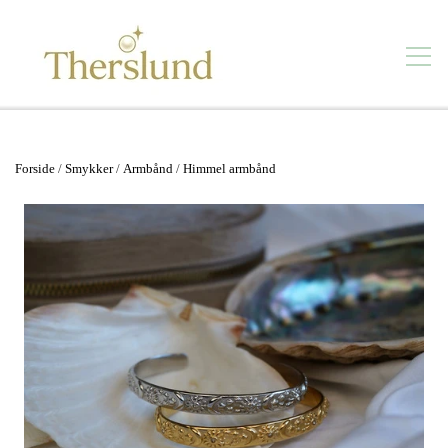
Smykker
Forside
Smykker
Armbånd
Himmel armbånd
Se alt
Kontakt
Vandfaste smykker
Forhandlere
Øreringe
Butik
Ørestikker
Om mig
Ringe