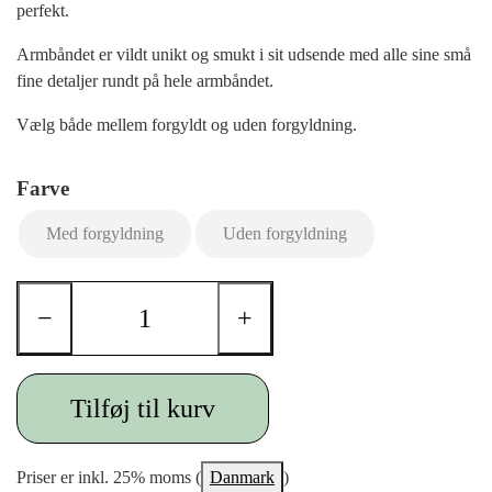
perfekt.
Armbåndet er vildt unikt og smukt i sit udsende med alle sine små
fine detaljer rundt på hele armbåndet.
Vælg både mellem forgyldt og uden forgyldning.
Farve
Med forgyldning
Uden forgyldning
−
+
Tilføj til kurv
Priser er inkl. 25% moms (
Danmark
)