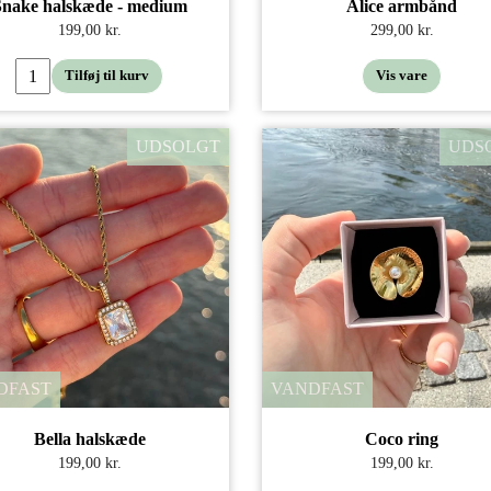
Snake halskæde - medium
Alice armbånd
199,00 kr.
299,00 kr.
Tilføj til kurv
Vis vare
UDSOLGT
UDS
DFAST
VANDFAST
Bella halskæde
Coco ring
199,00 kr.
199,00 kr.