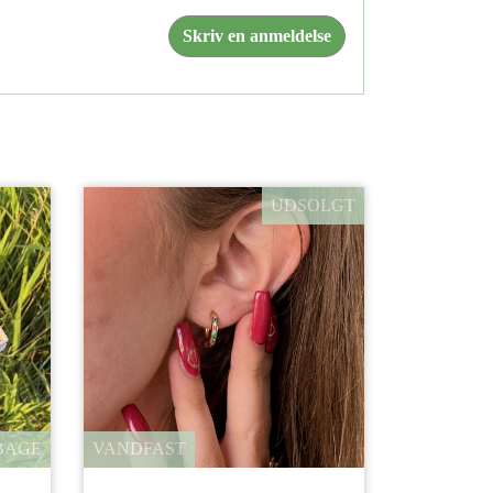
Skriv en anmeldelse
UDSOLGT
BAGE
VANDFAST