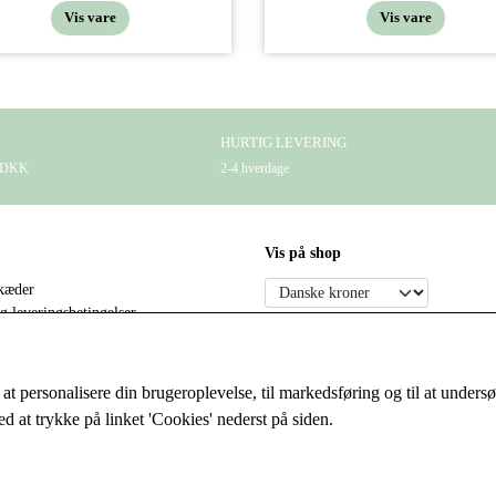
Vis vare
Vis vare
HURTIG LEVERING
9 DKK
2-4 hverdage
Vis på shop
kæder
g leveringsbetingelser
Sociale medier
else og reklamation
il at personalisere din brugeroplevelse, til markedsføring og til at und
rhandler
d at trykke på linket 'Cookies' nederst på siden.
rhandler
ogin