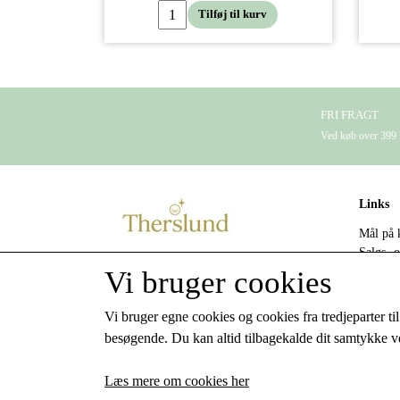
Tilføj til kurv
FRI FRAGT
Ved køb over 39
Links
Mål på 
Salgs- o
Kontaktoplysninger
Cookies
Vi bruger cookies
Fortryd
Therslund
Kontakt
Labofaparken 44
Vi bruger egne cookies og cookies fra tredjeparter t
Find fo
4230 Skælskør
besøgende. Du kan altid tilbagekalde dit samtykke ve
Bliv fo
Telefon: 24249591
Kunde l
CVR: 43763393
Læs mere om cookies her