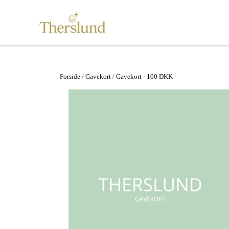
Se alt
Vandfaste smykker
Forside
Gavekort
Gavekort - 100 DKK
Øreringe
Ørestikker
Ringe
Armbånd
Halskæder
Ankelkæder
Mix and Match
Tilbehør
Gavekort