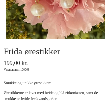
Armbånd
Halskæder
Ankelkæder
Frida ørestikker
Mix and Match
199,00 kr.
Tilbehør
Varenummer: 100068
Gavekort
Smukke og unikke ørestikkere.
Ørestikkerne er lavet med hvide og blå zirkoniasten, samt de
Tilbud
smukkeste hvide ferskvandsperler.