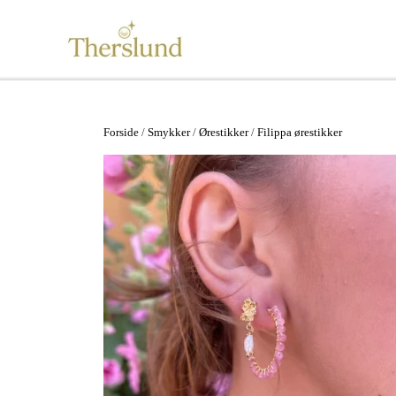
Se alt
Vandfaste smykker
Forside
Smykker
Ørestikker
Filippa ørestikker
Øreringe
Ørestikker
Ringe
Armbånd
Halskæder
Ankelkæder
Mix and Match
Tilbehør
Gavekort