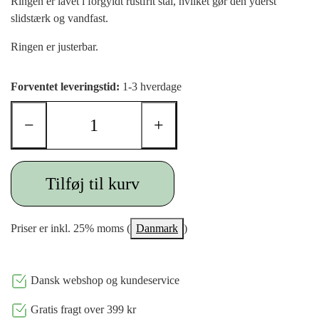
Ringen er lavet i forgyldt rustfrit stål, hvilket gør den yderst
slidstærk og vandfast.
Ringen er justerbar.
Forventet leveringstid:
1-3 hverdage
−
+
Tilføj til kurv
Priser er inkl. 25% moms (
Danmark
)
Dansk webshop og kundeservice
Gratis fragt over 399 kr