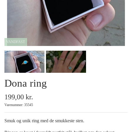
Armbånd
Halskæder
VANDFAST
Ankelkæder
Mix and Match
Dona ring
Tilbehør
199,00 kr.
Gavekort
Varenummer: 35545
Tilbud
Smuk og unik ring med de smukkeste sten.