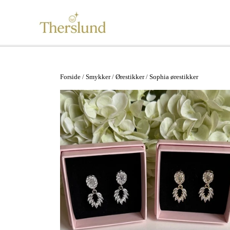
Se alt
Vandfaste smykker
Forside
Smykker
Ørestikker
Sophia ørestikker
Øreringe
Ørestikker
Ringe
Armbånd
Halskæder
Ankelkæder
Mix and Match
Tilbehør
Gavekort