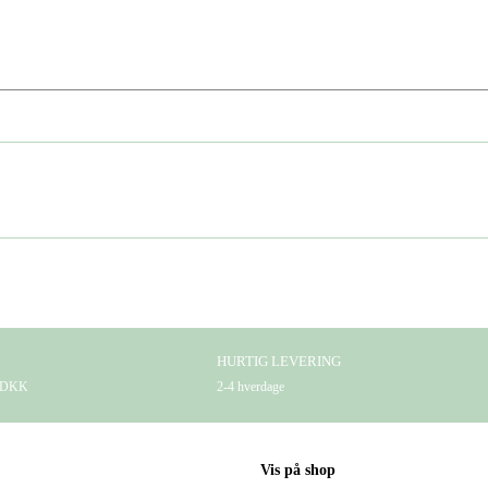
HURTIG LEVERING
9 DKK
2-4 hverdage
Vis på shop