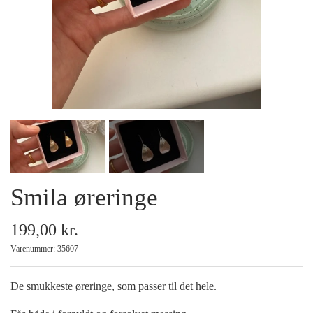
Armbånd
Halskæder
Ankelkæder
Mix and Match
Smila øreringe
Tilbehør
199,00 kr.
Gavekort
Varenummer: 35607
Tilbud
De smukkeste øreringe, som passer til det hele.