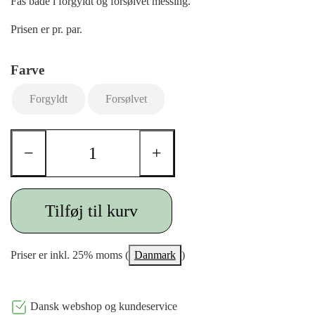
Fås både i forgyldt og forsølvet messing.
Prisen er pr. par.
Farve
Forgyldt
Forsølvet
−
+
Tilføj til kurv
Priser er inkl. 25% moms (
Danmark
)
Dansk webshop og kundeservice